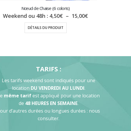
Nœud de Chaise (6 coloris)
Plage
Weekend ou 48h :
4,50
€
–
15,00
€
de
prix :
DÉTAILS DU PRODUIT
4,50€
à
15,00€
TARIFS :
Les tarifs weekend sont indiqués pour une
location
DU VENDREDI AU LUNDI
.
Le
même tarif
est appliqué pour une location
de
48 HEURES EN SEMAINE
.
our d’autres durées ou longues durées : nous
consulter.