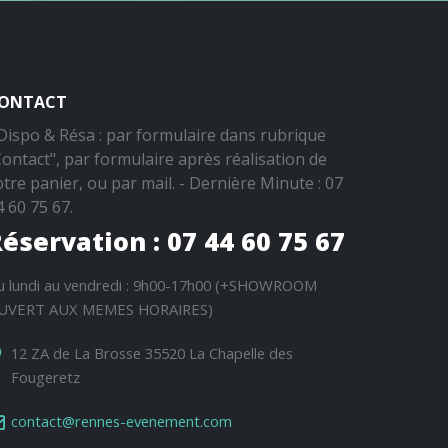
ONTACT
 Dispo & Résa : par formulaire dans rubrique
Contact", par formulaire après réalisation de
otre panier, ou par mail. - Dernière Minute : 07
4 60 75 67.
éservation : 07 44 60 75 67
u lundi au vendredi : 9h00-17h00 (+SHOWROOM
UVERT AUX MEMES HORAIRES)
12 ZA de La Brosse 35520 La Chapelle des
Fougeretz
contact@rennes-evenement.com