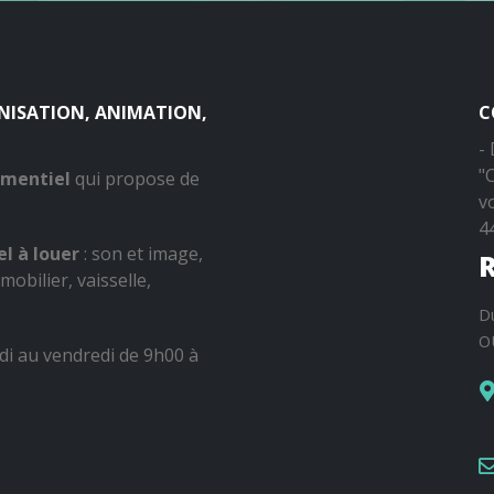
ANISATION, ANIMATION,
C
-
"
ementiel
qui propose de
v
4
l à louer
: son et image,
R
mobilier, vaisselle,
D
O
di au vendredi de 9h00 à