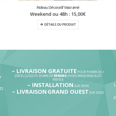
Rideau Décoratif Macramé
Weekend ou 48h :
15,00
€
DÉTAILS DU PRODUIT
– LIVRAISON GRATUITE
POUR PANIER DE +
200 EU JUSQU’À 30 MIN DE
RENNES
(HORS MAI/JUIN/JUILLET
V
400 EU).
– INSTALLATION
SUR DEVIS
tz
– LIVRAISON
GRAND OUEST
SUR DEVIS
P