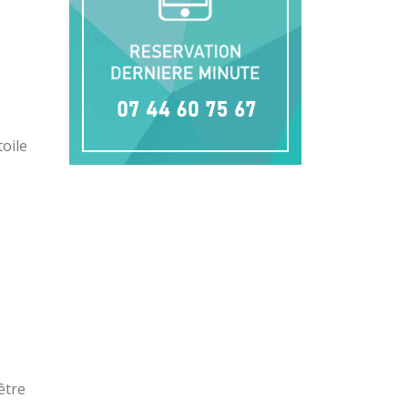
oile
être