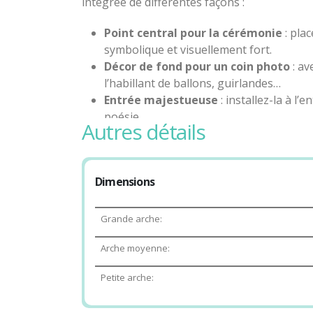
intégrée de différentes façons :
Point central pour la cérémonie
: pla
symbolique et visuellement fort.
Décor de fond pour un coin photo
: av
l’habillant de ballons, guirlandes…
Entrée majestueuse
: installez-la à l’
poésie.
autres détails
Mise en valeur d’un espace clé
: utili
un buffet raffiné.
Dimensions
Grande arche:
Arche moyenne:
Petite arche: