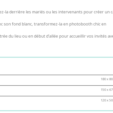
cez-la derrière les mariés ou les intervenants pour créer un 
ec son fond blanc, transformez-la en photobooth chic en
entrée du lieu ou en début d’allée pour accueillir vos invités av
sez-la pour souligner une table d’honneur, une urne de mari
180 x 8
150 x 6
120 x 5