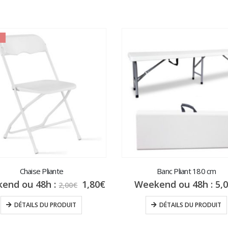
Chaise Pliante
Banc Pliant 180 cm
Le
Le
end ou 48h :
1,80
€
Weekend ou 48h :
5,
2,00
€
prix
prix
initial
actuel
DÉTAILS DU PRODUIT
DÉTAILS DU PRODUIT
était :
est :
2,00€.
1,80€.