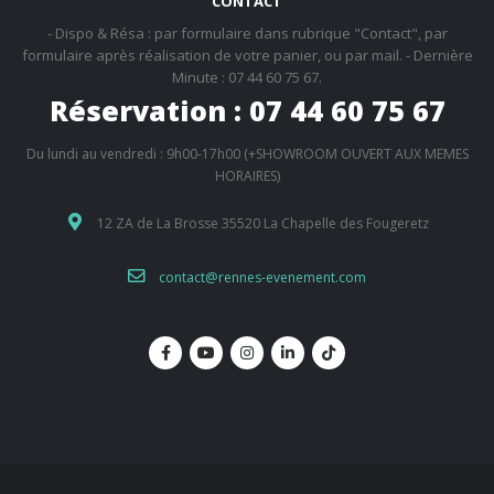
CONTACT
- Dispo & Résa : par formulaire dans rubrique "Contact", par
formulaire après réalisation de votre panier, ou par mail. - Dernière
Minute : 07 44 60 75 67.
Réservation : 07 44 60 75 67
Du lundi au vendredi : 9h00-17h00 (+SHOWROOM OUVERT AUX MEMES
HORAIRES)
12 ZA de La Brosse 35520 La Chapelle des Fougeretz
contact@rennes-evenement.com