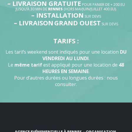
– LIVRAISON GRATUITE
POUR PANIER DE + 200 EU
JUSQU’À 30 MIN DE
RENNES
(HORS MAI/JUIN/JUILLET 400 EU).
– INSTALLATION
SUR DEVIS
– LIVRAISON
GRAND OUEST
SUR DEVIS
TARIFS :
Les tarifs weekend sont indiqués pour une location
DU
VENDREDI AU LUNDI
.
Le
même tarif
est appliqué pour une location de
48
HEURES EN SEMAINE
.
Pour d’autres durées ou longues durées : nous
consulter.
AGENCE EVÉNEMENTIELLE À RENNES – ORGANISATION,