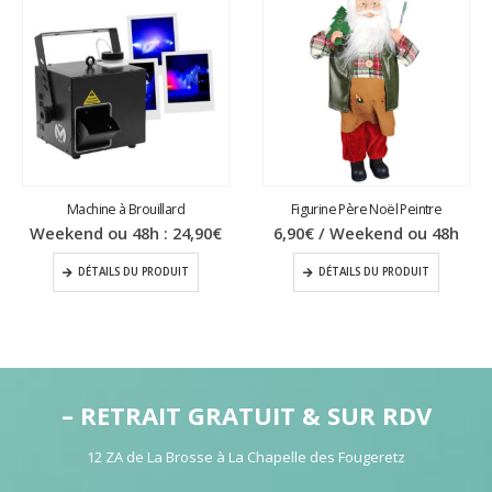
Machine à Brouillard
Figurine Père Noël Peintre
Weekend ou 48h :
24,90
€
6,90
€
/ Weekend ou 48h
DÉTAILS DU PRODUIT
DÉTAILS DU PRODUIT
– RETRAIT GRATUIT & SUR RDV
12 ZA de La Brosse à La Chapelle des Fougeretz