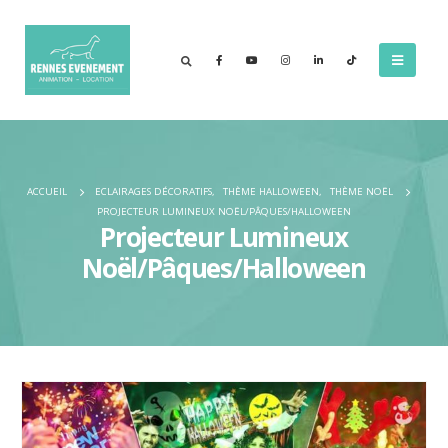
ACCUEIL
ECLAIRAGES DÉCORATIFS
,
THÈME HALLOWEEN
,
THÈME NOËL
PROJECTEUR LUMINEUX NOËL/PÂQUES/HALLOWEEN
Projecteur Lumineux
Noël/Pâques/Halloween