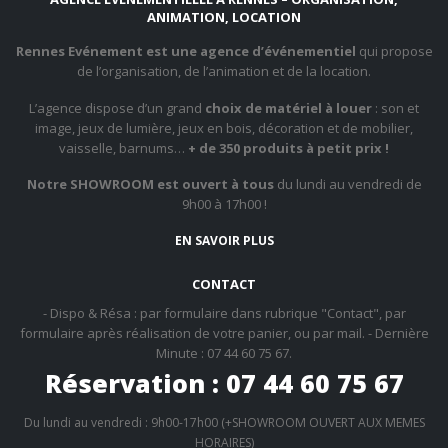
ANIMATION, LOCATION
Rennes Evénement est une agence d’événementiel
qui propose
de l’organisation, de l’animation et de la location.
L’agence dispose d’un grand
choix de matériel à louer
: son et
image, jeux de lumière, jeux en bois, décoration et de mobilier,
vaisselle, barnums…
+ de 350 produits à petit prix !
Notre SHOWROOM est ouvert à tous
du lundi au vendredi de
9h00 à 17h00 !
EN SAVOIR PLUS
CONTACT
- Dispo & Résa : par formulaire dans rubrique "Contact", par
formulaire après réalisation de votre panier, ou par mail. - Dernière
Minute : 07 44 60 75 67.
Réservation : 07 44 60 75 67
Du lundi au vendredi : 9h00-17h00 (+SHOWROOM OUVERT AUX MEMES
HORAIRES)