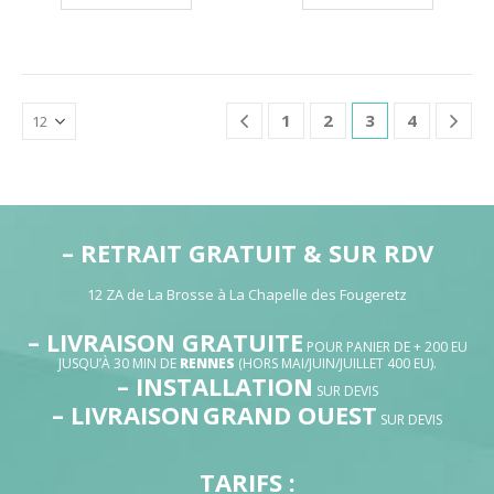
à
à
0,95€
3,00€
1
2
3
4
– RETRAIT GRATUIT & SUR RDV
12 ZA de La Brosse à La Chapelle des Fougeretz
– LIVRAISON GRATUITE
POUR PANIER DE + 200 EU
JUSQU’À 30 MIN DE
RENNES
(HORS MAI/JUIN/JUILLET 400 EU).
– INSTALLATION
SUR DEVIS
– LIVRAISON
GRAND OUEST
SUR DEVIS
TARIFS :