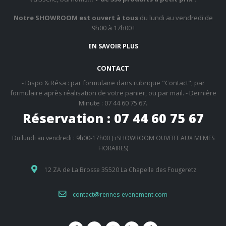
Notre SHOWROOM est ouvert à tous
du lundi au vendredi de
9h00 à 17h00 !
EN SAVOIR PLUS
CONTACT
- Dispo & Résa : par formulaire dans rubrique "Contact", par
formulaire après réalisation de votre panier, ou par mail. - Dernière
Minute : 07 44 60 75 67.
Réservation : 07 44 60 75 67
Du lundi au vendredi : 9h00-17h00 (+SHOWROOM OUVERT AUX MEMES
HORAIRES)
12 ZA de La Brosse 35520 La Chapelle des Fougeretz
contact@rennes-evenement.com