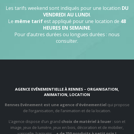
Les tarifs weekend sont indiqués pour une location
DU
VENDREDI AU LUNDI
.
Le
même tarif
est appliqué pour une location de
48
HEURES EN SEMAINE
.
Pour d’autres durées ou longues durées : nous
consulter.
AGENCE EVÉNEMENTIELLE À RENNES – ORGANISATION,
ANIMATION, LOCATION
Rennes Evénement est une agence d’événementiel
qui propose
de l’organisation, de l’animation et de la location.
L’agence dispose d’un grand
choix de matériel à louer
: son et
image, jeux de lumière, jeux en bois, décoration et de mobilier,
vaisselle, barnums…
+ de 350 produits à petit prix !