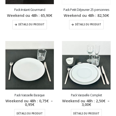
Pack Instant Gourmand
Pack Petit Déjeuner 25 personnes
Weekend ou 48h :
65,90
€
Weekend ou 48h :
82,50
€
DÉTAILS DU PRODUIT
DÉTAILS DU PRODUIT
Pack Vaisselle Basique
Pack Vaisselle Complet
Weekend ou 48h :
0,75
€
–
Weekend ou 48h :
2,50
€
–
Plage
Plage
0,95
€
3,00
€
de
de
prix :
prix :
DÉTAILS DU PRODUIT
DÉTAILS DU PRODUIT
0,75€
2,50€