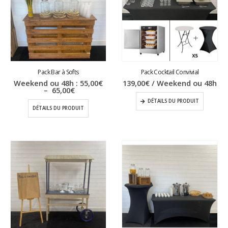
Pack Bar à Softs
Pack Cocktail Convivial
Weekend ou 48h :
55,00
€
139,00
€
/ Weekend ou 48h
Plage
–
65,00
€
de
DÉTAILS DU PRODUIT
prix :
DÉTAILS DU PRODUIT
55,00€
à
65,00€