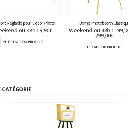
ort Réglable pour Décor Photo
Borne Photobooth Classiq
ekend ou 48h :
9,90
€
Weekend ou 48h :
199,0
Plage
299,00
€
de
DÉTAILS DU PRODUIT
prix :
DÉTAILS DU PRODUIT
199,0
à
299,0
 CATÉGORIE