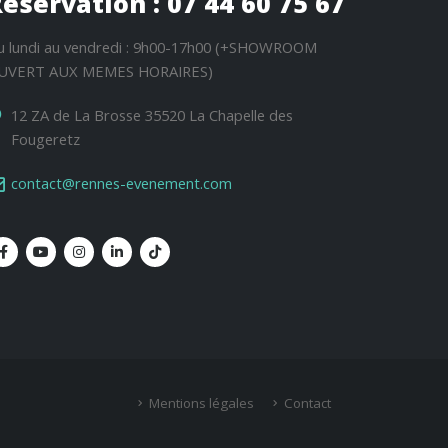
éservation : 07 44 60 75 67
u lundi au vendredi : 9h00-17h00 (+SHOWROOM
UVERT AUX MEMES HORAIRES)
12 ZA de La Brosse 35520 La Chapelle des
Fougeretz
contact@rennes-evenement.com
Mentions légales
Contact