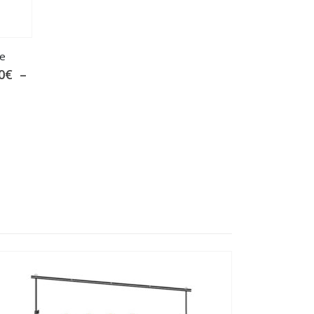
ue
0
€
–
0€
0€