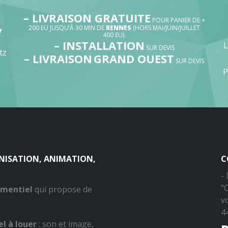
– LIVRAISON GRATUITE
POUR PANIER DE +
200 EU JUSQU’À 30 MIN DE
RENNES
(HORS MAI/JUIN/JUILLET
V
400 EU).
– INSTALLATION
SUR DEVIS
tz
– LIVRAISON
GRAND OUEST
SUR DEVIS
P
ANISATION, ANIMATION,
C
-
"
ementiel
qui propose de
v
4
l à louer
: son et image,