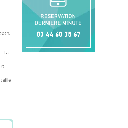
ooth,
. La
ort
taille