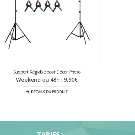
Toi
W
Support Réglable pour Décor Photo
Weekend ou 48h :
9,90
€
DÉTAILS DU PRODUIT
€
€
TARIFS :