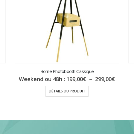
Borne Photobooth Classique
Plage
Weekend ou 48h :
199,00
€
–
299,00
€
de
prix :
DÉTAILS DU PRODUIT
199,00
à
299,00