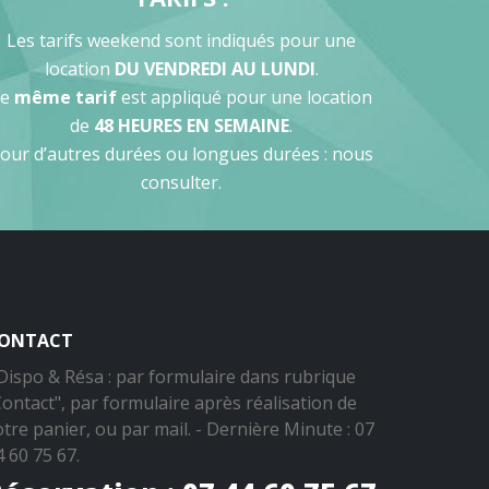
Les tarifs weekend sont indiqués pour une
location
DU VENDREDI AU LUNDI
.
Le
même tarif
est appliqué pour une location
de
48 HEURES EN SEMAINE
.
our d’autres durées ou longues durées : nous
consulter.
ONTACT
 Dispo & Résa : par formulaire dans rubrique
Contact", par formulaire après réalisation de
otre panier, ou par mail. - Dernière Minute : 07
4 60 75 67.