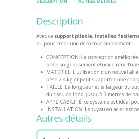
DESCRIPTION
AUTRES DÉTAILS
description
Avec ce
support pliable, installez facile
ou pour créer une déco tout simplement.
CONCEPTION: La conception améliorée du
bride soigneusement étudiée rend l’opé
MATÉRIEL: L’utilisation d’un nouvel alli
pèse 2,4 kg et peut supporter une char
TAILLE: La longueur et la largeur du sup
du tissu de fond, jusqu’à 3 mètres de ha
APPLICABILITÉ: ce système est idéal po
INSTALLATION: Le tuyau en acier est per
autres détails
rapidement installé avec un écrou corr