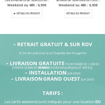
Cadres Numéros de Table (Lot de 10)
Serviette de Table Gaze de Coton (35x35cm)
Weekend ou 48h :
6,90
€
Weekend ou 48h :
0,90
€
DÉTAILS DU PRODUIT
DÉTAILS DU PRODUIT
– RETRAIT GRATUIT & SUR RDV
12 ZA de La Brosse à La Chapelle des Fougeretz
– LIVRAISON GRATUITE
POUR PANIER DE + 200 EU
JUSQU’À 30 MIN DE
RENNES
(HORS MAI/JUIN/JUILLET 400 EU).
– INSTALLATION
SUR DEVIS
– LIVRAISON
GRAND OUEST
SUR DEVIS
TARIFS :
Les tarifs weekend sont indiqués pour une location
DU