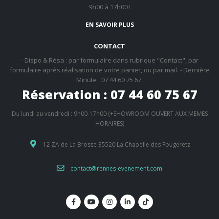
9h00 à 17h00 !
EN SAVOIR PLUS
CONTACT
- Dispo & Résa : par formulaire dans rubrique "Contact", par
formulaire après réalisation de votre panier, ou par mail. - Dernière
Minute : 07 44 60 75 67.
Réservation : 07 44 60 75 67
Du lundi au vendredi : 9h00-17h00 (+SHOWROOM OUVERT AUX MEMES
HORAIRES)
12 ZA de La Brosse 35520 La Chapelle des Fougeretz
contact@rennes-evenement.com