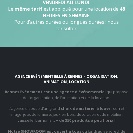
VENDREDI AU LUNDI
.
Le
même tarif
est appliqué pour une location de
48
HEURES EN SEMAINE
.
Pour d’autres durées ou longues durées : nous
consulter.
AGENCE EVÉNEMENTIELLE À RENNES – ORGANISATION,
ANIMATION, LOCATION
Rennes Evénement est une agence d’événementiel
qui propose
de l’organisation, de l’animation et de la location.
L’agence dispose d’un grand
choix de matériel à louer
: son et
image, jeux de lumière, jeux en bois, décoration et de mobilier,
vaisselle, barnums…
+ de 350 produits à petit prix !
Notre SHOWROOM est ouvert à tous
du lundi au vendredi de