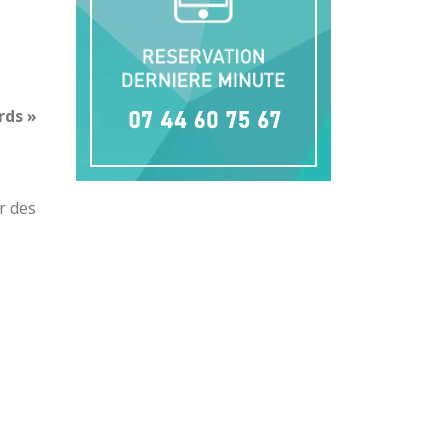
rds »
r des