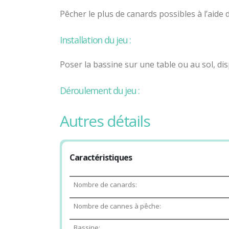
Pêcher le plus de canards possibles à l’aide
Installation du jeu :
Poser la bassine sur une table ou au sol, di
Déroulement du jeu :
Définir un temps de jeu. Au signal, les jou
autres détails
points que vous aurez défini. Le joueur avec
Age minimum conseillé pour jouer à la Pêche
Caractéristiques
3 ans
Nombre de canards:
Voici le PDF imprimable des règles du jeu :
R
Nombre de cannes à pêche:
Bassine: