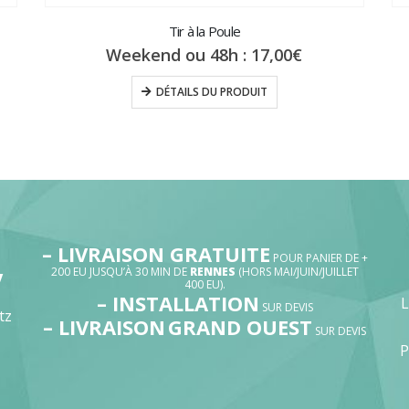
Tir à la Poule
Weekend ou 48h :
17,00
€
DÉTAILS DU PRODUIT
– LIVRAISON GRATUITE
POUR PANIER DE +
200 EU JUSQU’À 30 MIN DE
RENNES
(HORS MAI/JUIN/JUILLET
V
400 EU).
– INSTALLATION
SUR DEVIS
tz
– LIVRAISON
GRAND OUEST
SUR DEVIS
P