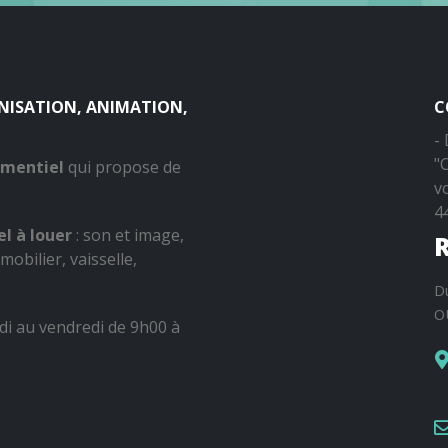
ANISATION, ANIMATION,
C
-
"
ementiel
qui propose de
v
4
l à louer
: son et image,
R
mobilier, vaisselle,
D
O
di au vendredi de 9h00 à