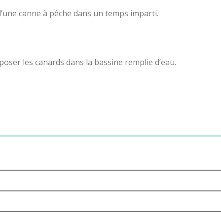
 d’une canne à pêche dans un temps imparti.
sposer les canards dans la bassine remplie d’eau.
eurs pêchent les canards, chaque canard vaut un certain nomb
 le plus de canards ou de points remporte la partie.
 aux Canards :
ègles de la Pêche aux Canards