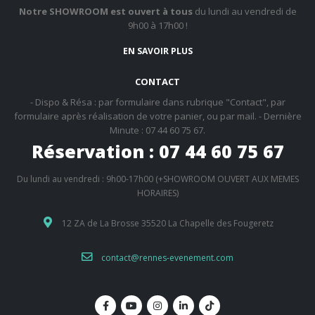
Notre SHOWROOM est ouvert à tous
du lundi au vendredi de
9h00 à 17h00 !
EN SAVOIR PLUS
CONTACT
- Dispo & Résa : par formulaire dans rubrique "Contact", par
formulaire après réalisation de votre panier, ou par mail. - Dernière
Minute : 07 44 60 75 67.
Réservation : 07 44 60 75 67
Du lundi au vendredi : 9h00-17h00 (+SHOWROOM OUVERT AUX MEMES
HORAIRES)
12 ZA de La Brosse 35520 La Chapelle des Fougeretz
contact@rennes-evenement.com