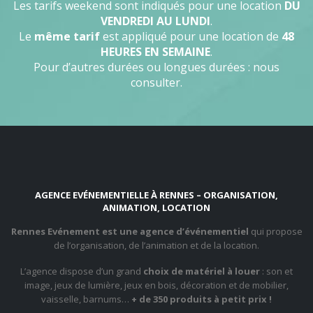
Les tarifs weekend sont indiqués pour une location
DU
VENDREDI AU LUNDI
.
Le
même tarif
est appliqué pour une location de
48
HEURES EN SEMAINE
.
Pour d’autres durées ou longues durées : nous
consulter.
AGENCE EVÉNEMENTIELLE À RENNES – ORGANISATION,
ANIMATION, LOCATION
Rennes Evénement est une agence d’événementiel
qui propose
de l’organisation, de l’animation et de la location.
L’agence dispose d’un grand
choix de matériel à louer
: son et
image, jeux de lumière, jeux en bois, décoration et de mobilier,
vaisselle, barnums…
+ de 350 produits à petit prix !