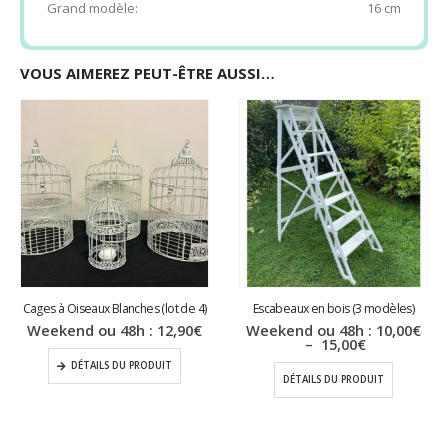
Grand modèle:
16 cm
VOUS AIMEREZ PEUT-ÊTRE AUSSI…
Cages à Oiseaux Blanches (lot de 4)
Escabeaux en bois (3 modèles)
Weekend ou 48h :
12,90
€
Weekend ou 48h :
10,00
€
Plage
–
15,00
€
de
DÉTAILS DU PRODUIT
prix :
DÉTAILS DU PRODUIT
10,00€
à
15,00€