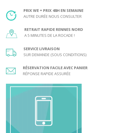
grâce au rebond sur l’élastique.
PRIX WE = PRIX 48H EN SEMAINE
Un palet situé
sous le pont
n’est pas validé, il doit être retapé par
AUTRE DURÉE NOUS CONSULTER
un autre palet ou relancé.
RETRAIT RAPIDE RENNES NORD
Age minimum conseillé pour jouer au Passe-Trappe :
A 5 MINUTES DE LA ROCADE !
6 ans.
SERVICE LIVRAISON
Ici vous trouverez le lien du PDF des règles du jeu imprimable :
SUR DEMANDE (SOUS CONDITIONS)
Règles du Passe Trappe 4 joueurs
RÉSERVATION FACILE AVEC PANIER
RÉPONSE RAPIDE ASSURÉE