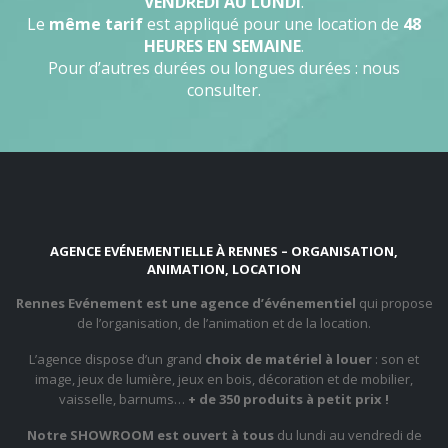
VENDREDI AU LUNDI
.
Le
même tarif
est appliqué pour une location de
48
HEURES EN SEMAINE
.
Pour d’autres durées ou longues durées : nous
consulter.
AGENCE EVÉNEMENTIELLE À RENNES – ORGANISATION,
ANIMATION, LOCATION
Rennes Evénement est une agence d’événementiel
qui propose
de l’organisation, de l’animation et de la location.
L’agence dispose d’un grand
choix de matériel à louer
: son et
image, jeux de lumière, jeux en bois, décoration et de mobilier,
vaisselle, barnums…
+ de 350 produits à petit prix !
Notre SHOWROOM est ouvert à tous
du lundi au vendredi de