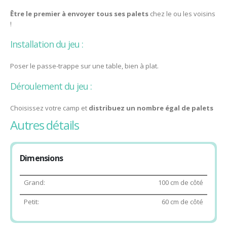
Être le premier à envoyer tous ses palets
chez le ou les voisins
!
Installation du jeu :
Poser le passe-trappe sur une table, bien à plat.
Déroulement du jeu :
Choisissez votre camp et
distribuez un nombre égal de palets
à chaque joueur :
autres détails
– 5 chacun pour un 2 joueurs
– 4 chacun pour un 4 joueurs
Dimensions
– 3 chacun minimum pour un 6 joueurs
Grand:
100 cm de côté
Comptez 1, 2, 3
et tapez vous dans les mains en l’air, ce qui
Petit:
60 cm de côté
donnera le
top départ
de la partie !
Saisissez vos palets à la main et
envoyez les en les éjectant