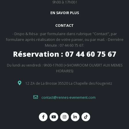
9h00 à 17h00 !
EN SAVOIR PLUS
CONTACT
- Dispo & Résa : par formulaire dans rubrique "Contact", par
formulaire après réalisation de votre panier, ou par mail. - Dernière
Minute : 07 44 60 75 67.
Réservation : 07 44 60 75 67
Du lundi au vendredi : 9h00-17h00 (+SHOWROOM OUVERT AUX MEMES
HORAIRES)
12 ZA de La Brosse 35520 La Chapelle des Fougeretz
contact@rennes-evenement.com