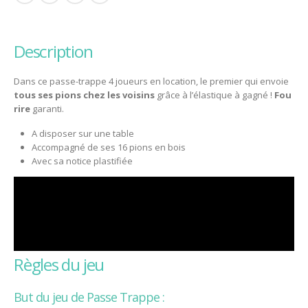
description
Dans ce passe-trappe 4 joueurs en location, le premier qui envoie
tous ses pions chez les voisins
grâce à l’élastique à gagné !
Fou
rire
garanti.
A disposer sur une table
Accompagné de ses 16 pions en bois
Avec sa notice plastifiée
règles du jeu
But du jeu de Passe Trappe :