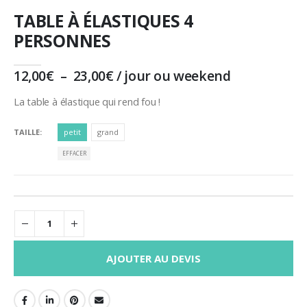
TABLE À ÉLASTIQUES 4
PERSONNES
Plage
12,00
€
–
23,00
€
/ jour ou weekend
de
prix :
La table à élastique qui rend fou !
12,00€
à
TAILLE
petit
grand
23,00€
EFFACER
AJOUTER AU DEVIS