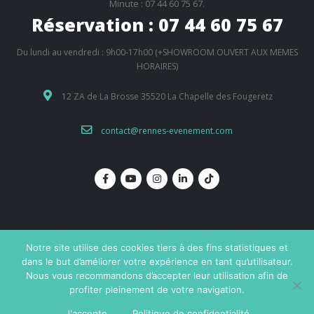
Minute : 07 44 60 75 67.
Réservation : 07 44 60 75 67
Du lundi au vendredi : 9h00-17h00 (+SHOWROOM OUVERT AUX MEMES
HORAIRES)
12 ZA de La Brosse 35520 La Chapelle des Fougeretz
contact@rennes-evenement.com
Notre site utilise des cookies tiers à des fins statistiques et
dans le but d’améliorer votre expérience en tant qu’utilisateur.
Nous vous recommandons d’accepter leur utilisation afin de
© Copyright 2019. Réalisation
Dream me up
profiter pleinement de votre navigation.
Mentions légales
Contact
J'accepte
Politique de confidentialité