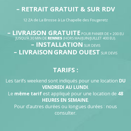
– RETRAIT GRATUIT & SUR RDV
12 ZA de La Brosse à La Chapelle des Fougeretz
– LIVRAISON GRATUITE
POUR PANIER DE + 200 EU
JUSQU’À 30 MIN DE
RENNES
(HORS MAI/JUIN/JUILLET 400 EU).
– INSTALLATION
SUR DEVIS
– LIVRAISON
GRAND OUEST
SUR DEVIS
TARIFS :
Les tarifs weekend sont indiqués pour une location
DU
VENDREDI AU LUNDI
.
Le
même tarif
est appliqué pour une location de
48
HEURES EN SEMAINE
.
Pour d’autres durées ou longues durées : nous
consulter.