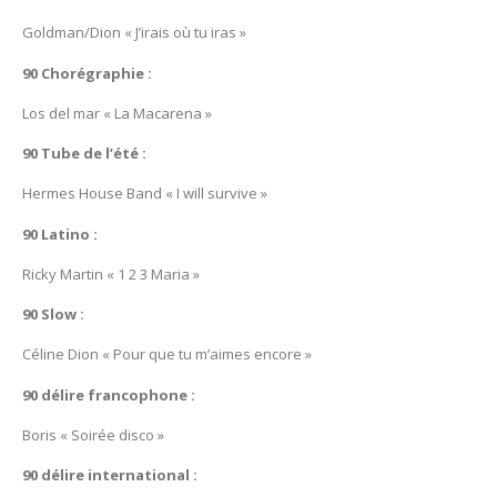
Goldman/Dion « J’irais où tu iras »
90 Chorégraphie :
Los del mar « La Macarena »
90 Tube de l’été :
Hermes House Band « I will survive »
90 Latino :
Ricky Martin « 1 2 3 Maria »
90 Slow :
Céline Dion « Pour que tu m’aimes encore »
90 délire francophone :
Boris « Soirée disco »
90 délire international :