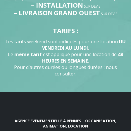
– INSTALLATION
SUR DEVIS
– LIVRAISON
GRAND OUEST
SUR DEVIS
TARIFS :
Les tarifs weekend sont indiqués pour une location
DU
VENDREDI AU LUNDI
.
Le
même tarif
est appliqué pour une location de
48
HEURES EN SEMAINE
.
Pour d’autres durées ou longues durées : nous
consulter.
AGENCE EVÉNEMENTIELLE À RENNES – ORGANISATION,
ANIMATION, LOCATION