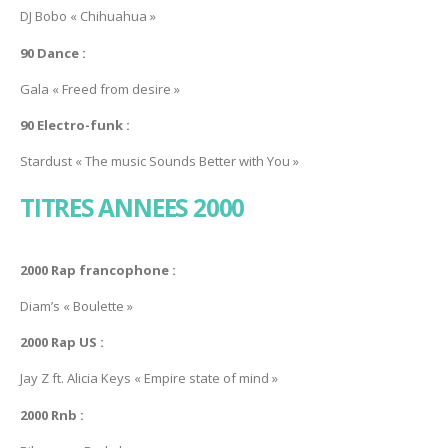
DJ Bobo « Chihuahua »
90 Dance :
Gala « Freed from desire »
90 Electro-funk :
Stardust « The music Sounds Better with You »
TITRES ANNEES 2000
2000 Rap francophone :
Diam’s « Boulette »
2000 Rap US :
Jay Z ft. Alicia Keys « Empire state of mind »
2000 Rnb :