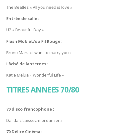
The Beatles « All you need is love »
Entrée de salle :
U2 « Beautiful Day »
Flash Mob et/ou Fil Rouge :
Bruno Mars « I want to marry you »
Lâché de lanternes :
Katie Melua « Wonderful Life »
TITRES ANNEES 70/80
70 disco francophone :
Dalida « Laissez-moi danser »
70 Délire Cinéma :