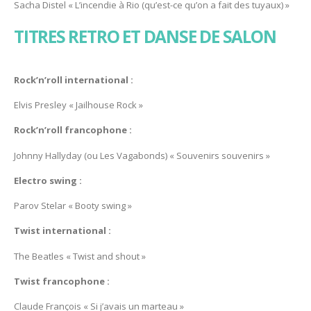
Sacha Distel « L’incendie à Rio (qu’est-ce qu’on a fait des tuyaux) »
TITRES RETRO ET DANSE DE SALON
Rock’n’roll international :
Elvis Presley « Jailhouse Rock »
Rock’n’roll francophone :
Johnny Hallyday (ou Les Vagabonds) « Souvenirs souvenirs »
Electro swing :
Parov Stelar « Booty swing »
Twist international :
The Beatles « Twist and shout »
Twist francophone :
Claude François « Si j’avais un marteau »