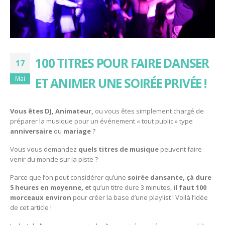
100 TITRES POUR FAIRE DANSER
17
Mai
ET ANIMER UNE SOIRÉE PRIVÉE !
Vous êtes DJ, Animateur,
ou vous êtes simplement chargé de
préparer la musique pour un événement « tout public » type
anniversaire
ou
mariage
?
Vous vous demandez
quels titres de musique
peuvent faire
venir du monde sur la piste ?
Parce que l’on peut considérer qu’une
soirée dansante, çà dure
5 heures en moyenne, e
t qu’un titre dure 3 minutes,
il faut 100
morceaux environ
pour créer la base d’une playlist ! Voilà l’idée
de cet article !