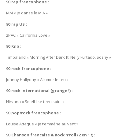
90 rap francophone :
IAM « Je danse le MIA »
90 rap US :
2PAC « California Love »
90 Rnb :
Timbaland « Morning After Dark ft. Nelly Furtado, Soshy »
90 rock francophone :
Johnny Hallyday « Allumer le feu »
90 rock international (grunge !) :
Nirvana « Smell like teen spirit »
90 pop/rock francophone :
Louise Attaque « Je t’emmène au vent »
90 Chanson francaise & Rock’n’roll (2 en 1 !) :