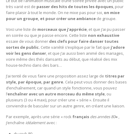
Le but de l’animation musicale d’une soirée privée avec un public
très varié est de
passer des hits de toutes les époques
, pour
faire plaisir à tout le monde. On ne mixe pas pour soi,
on mixe
pour un groupe, et pour créer une ambiance
de groupe.
Voici une liste de
morceaux que j’apprécie
, et que j’ai pu passer
en soirée ou que je passe encore. Cette liste
non exhaustive
essaie de vous donner
des clefs pour faire danser toutes
sortes de public.
Cette variété s’explique par le fait que
j’adore
voir les gens danser
, et que j’ai aussi bien animé des mariages,
voire même des thés dansants au début, que réalisé des mix
house-techno dans des bars…
J’ai tenté de vous faire une proposition assez large de
titres par
style, par époque, par genre.
Cela peut vous donner des bases
d’enchaînement, car quand un style fonctionne, vous pouvez
l’
enchaîner avec un autre morceau du même style
, ou
plusieurs (3 ou 4 maxi), pour créer une « série ». Ensuite il
conviendra de basculer sur un autre genre, en créant une liaison.
Par exemple, après une série « rock
français
des années 80
«
,
j’enchaîne
idéalement
avec :
du rock 80