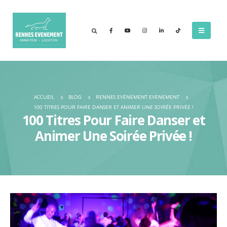
ACCUEIL
BLOG
RENNES EVÉNEMENT EVENEMENT
100 TITRES POUR FAIRE DANSER ET ANIMER UNE SOIRÉE PRIVÉE !
100 Titres Pour Faire Danser et
Animer Une Soirée Privée !