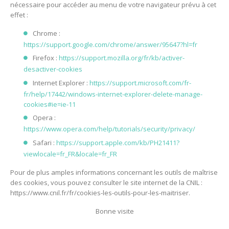
nécessaire pour accéder au menu de votre navigateur prévu à cet
effet :
Chrome :
https://support.google.com/chrome/answer/95647?hl=fr
Firefox :
https://support.mozilla.org/fr/kb/activer-
desactiver-cookies
Internet Explorer :
https://support.microsoft.com/fr-
fr/help/17442/windows-internet-explorer-delete-manage-
cookies#ie=ie-11
Opera :
https://www.opera.com/help/tutorials/security/privacy/
Safari :
https://support.apple.com/kb/PH21411?
viewlocale=fr_FR&locale=fr_FR
Pour de plus amples informations concernant les outils de maîtrise
des cookies, vous pouvez consulter le site internet de la CNIL :
https://www.cnil.fr/fr/cookies-les-outils-pour-les-maitriser.
Bonne visite