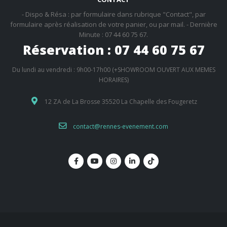
- Dispo & Résa : par formulaire dans rubrique "Contact", par
formulaire après réalisation de votre panier, ou par mail. - Dernière
Minute : 07 44 60 75 67.
Réservation : 07 44 60 75 67
Du lundi au vendredi : 9h00-17h00 (+SHOWROOM OUVERT AUX MEMES
HORAIRES)
12 ZA de La Brosse 35520 La Chapelle des Fougeretz
contact@rennes-evenement.com